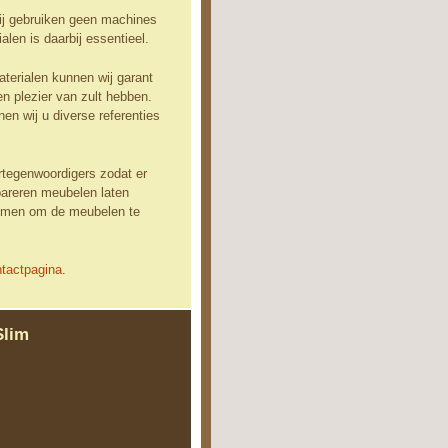
wij gebruiken geen machines
len is daarbij essentieel.
terialen kunnen wij garant
n plezier van zult hebben.
n wij u diverse referenties
rtegenwoordigers zodat er
repareren meubelen laten
 komen om de meubelen te
ntactpagina
.
Slim