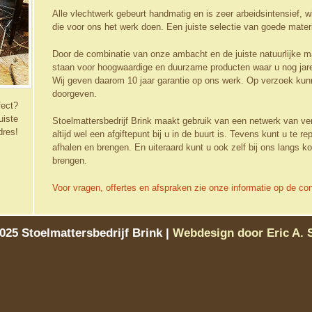
Alle vlechtwerk gebeurt handmatig en is zeer arbeidsintensief, 
die voor ons het werk doen. Een juiste selectie van goede materia
Door de combinatie van onze ambacht en de juiste natuurlijke ma
staan voor hoogwaardige en duurzame producten waar u nog jare
Wij geven daarom 10 jaar garantie op ons werk. Op verzoek kunne
doorgeven.
fect?
uiste
Stoelmattersbedrijf Brink maakt gebruik van een netwerk van ve
dres!
altijd wel een afgiftepunt bij u in de buurt is. Tevens kunt u te 
afhalen en brengen. En uiteraard kunt u ook zelf bij ons langs
brengen.
Voor vragen, offertes en afspraken zie onze informatie op de co
2025
Stoelmattersbedrijf Brink
|
Webdesign door Eric A. 