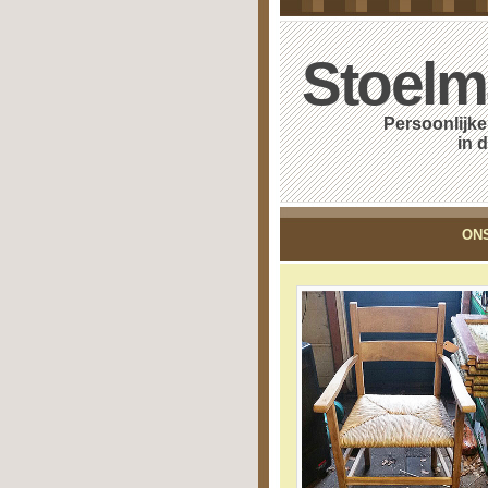
Stoelm
Persoonlijke
in duurza
ONS